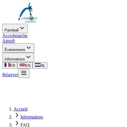
Paintball
Accrobranche
Airsoft
Événements
Informations
FR
EN
NL
Réserver
Accueil
Informations
FAQ