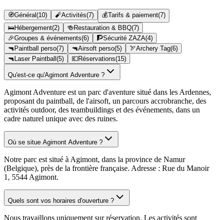
🧭
Général
(
10
)
🧨
Activités
(
7
)
💰
Tarifs & paiement
(
7
)
🛌
Hébergement
(
2
)
🍻
Restauration & BBQ
(
7
)
🎉
Groupes & événements
(
6
)
🧗
Sécurité ZAZA
(
4
)
🔫
Paintball perso
(
7
)
🔫
Airsoft perso
(
5
)
🏹
Archery Tag
(
6
)
🔫
Laser Paintball
(
5
)
💶
Réservations
(
15
)
Qu'est-ce qu'Agimont Adventure ?
Agimont Adventure est un parc d'aventure situé dans les Ardennes,
proposant du paintball, de l'airsoft, un parcours accrobranche, des
activités outdoor, des teambuildings et des événements, dans un
cadre naturel unique avec des ruines.
Où se situe Agimont Adventure ?
Notre parc est situé à Agimont, dans la province de Namur
(Belgique), près de la frontière française. Adresse : Rue du Manoir
1, 5544 Agimont.
Quels sont vos horaires d'ouverture ?
Nous travaillons uniquement sur réservation. Les activités sont